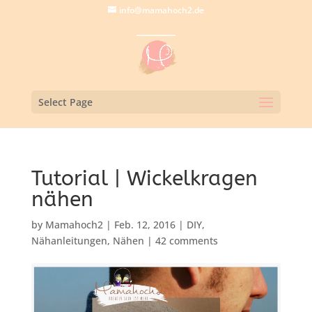
info@mamahoch2.de
Select Page
Tutorial | Wickelkragen
nähen
by
Mamahoch2
|
Feb. 12, 2016
|
DIY
,
Nähanleitungen
,
Nähen
|
42 comments