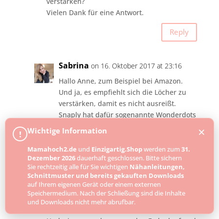
verstärken?
Vielen Dank für eine Antwort.
Reply
Sabrina
on 16. Oktober 2017 at 23:16
Hallo Anne, zum Beispiel bei Amazon.
Und ja, es empfiehlt sich die Löcher zu
verstärken, damit es nicht ausreißt.
Snaply hat dafür sogenannte Wonderdots
×
Wichtige Information
!
Rima
on 16. Mai 2017 at 20:56
Mamahoch2.de
und
Einzigartig.Shop
werden zum
31.
Dezember 2026
dauerhaft geschlossen. Bitte sichern
Hallo,
Sie rechtzeitig alle für Sie wichtigen
Nähanleitungen,
ich verstehe das mit den zwei ermittelten
Schnittmuster und bereits gekauften Downloads
auf Ihrem eigenen Gerät oder einem externen
Werten nicht. Warum zwei? Im Beispiel sind
Speichermedium. Nach der Schließung sind die Inhalte
es 56 und 14. oder ist das einmal vorne und
und Downloads nicht mehr abrufbar.
einmal hinten?