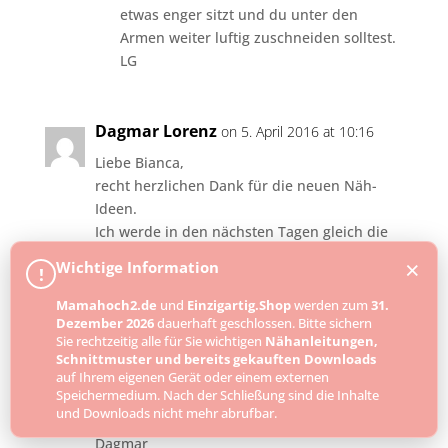
etwas enger sitzt und du unter den
Armen weiter luftig zuschneiden solltest.
LG
Dagmar Lorenz
on 5. April 2016 at 10:16
Liebe Bianca,
recht herzlichen Dank für die neuen Näh-
Ideen.
Ich werde in den nächsten Tagen gleich die
Initative ergreifen und mir so ein Kleid
×
Wichtige Information
!
nachnähen Ich habe mir bisher nicht getraut,
aus dem Handgelenk so etwas zu entwerfen,
Mamahoch2.de
und
Einzigartig.Shop
werden zum
31.
aber ich hoffe, nach deiner wunderbaren
Dezember 2026
dauerhaft geschlossen. Bitte sichern
Sie rechtzeitig alle für Sie wichtigen
Nähanleitungen,
Anleitung muss es jetzt klappen.
Schnittmuster und bereits gekauften Downloads
auf Ihrem eigenen Gerät oder einem externen
Ich wünsch dir noch weiterhin so gute Ideen.
Speichermedium. Nach der Schließung sind die Inhalte
und Downloads nicht mehr abrufbar.
Liebe Grüße
Dagmar