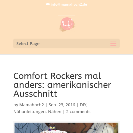
info@mamahoch2.de
Select Page
Comfort Rockers mal
anders: amerikanischer
Ausschnitt
by
Mamahoch2
|
Sep. 23, 2016
|
DIY
,
Nähanleitungen
,
Nähen
|
2 comments