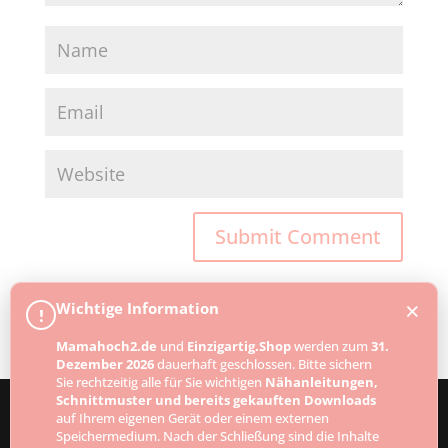
×
Wichtige Information
!
Mamahoch2.de
und
Einzigartig.Shop
werden zum
31.
Dezember 2026
dauerhaft geschlossen. Bitte sichern
Sie rechtzeitig alle für Sie wichtigen
Nähanleitungen,
Schnittmuster und bereits gekauften Downloads
auf Ihrem eigenen Gerät oder einem externen
Speichermedium. Nach der Schließung sind die Inhalte
Designed by
Elegant Themes
| Powered by