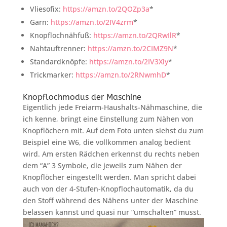
Vliesofix:
https://amzn.to/2QOZp3a
*
Garn:
https://amzn.to/2IV4zrm
*
Knopflochnähfuß:
https://amzn.to/2QRwIlR
*
Nahtauftrenner:
https://amzn.to/2CIMZ9N
*
Standardknöpfe:
https://amzn.to/2IV3Xly
*
Trickmarker:
https://amzn.to/2RNwmhD
*
Knopflochmodus der Maschine
Eigentlich jede Freiarm-Haushalts-Nähmaschine, die
ich kenne, bringt eine Einstellung zum Nähen von
Knopflöchern mit. Auf dem Foto unten siehst du zum
Beispiel eine W6, die vollkommen analog bedient
wird. Am ersten Rädchen erkennst du rechts neben
dem “A” 3 Symbole, die jeweils zum Nähen der
Knopflöcher eingestellt werden. Man spricht dabei
auch von der 4-Stufen-Knopflochautomatik, da du
den Stoff während des Nähens unter der Maschine
belassen kannst und quasi nur “umschalten” musst.