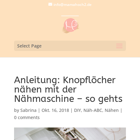
info@mamahoch2.de
Select Page
Anleitung: Knopflöcher
nähen mit der
Nähmaschine – so gehts
by
Sabrina
|
Okt. 16, 2018
|
DIY
,
Näh-ABC
,
Nähen
|
0 comments