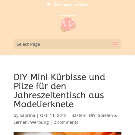
info@mamahoch2.de
Select Page
DIY Mini Kürbisse und
Pilze für den
Jahreszeitentisch aus
Modelierknete
by
Sabrina
|
Okt. 11, 2018
|
Basteln
,
DIY
,
Spielen &
Lernen
,
Werbung
|
2 comments