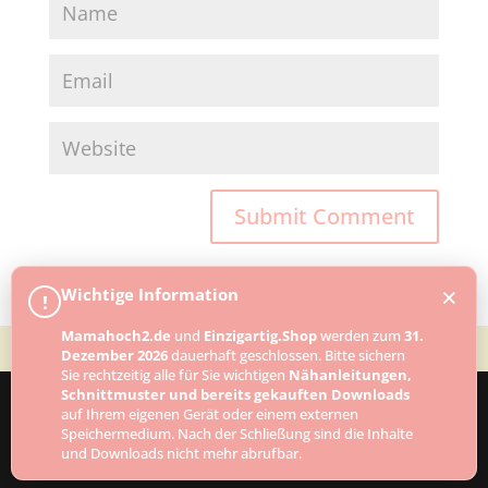
×
Wichtige Information
!
Mamahoch2.de
und
Einzigartig.Shop
werden zum
31.
Dezember 2026
dauerhaft geschlossen. Bitte sichern
Sie rechtzeitig alle für Sie wichtigen
Nähanleitungen,
Schnittmuster und bereits gekauften Downloads
auf Ihrem eigenen Gerät oder einem externen
Speichermedium. Nach der Schließung sind die Inhalte
Designed by
Elegant Themes
| Powered by
und Downloads nicht mehr abrufbar.
WordPress