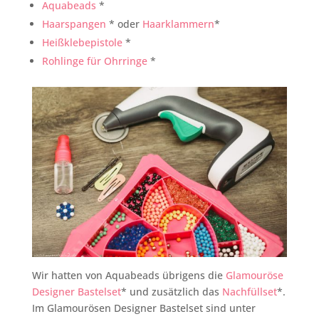
Aquabeads
*
Haarspangen
* oder
Haarklammern
*
Heißklebepistole
*
Rohlinge für Ohrringe
*
Wir hatten von Aquabeads übrigens die
Glamouröse
Designer Bastelset
* und zusätzlich das
Nachfüllset
*.
Im Glamourösen Designer Bastelset sind unter