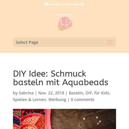
info@mamahoch2.de
Select Page
DIY Idee: Schmuck
basteln mit Aquabeads
by
Sabrina
|
Nov. 22, 2018
|
Basteln
,
DIY
,
für Kids
,
Spielen & Lernen
,
Werbung
|
0 comments