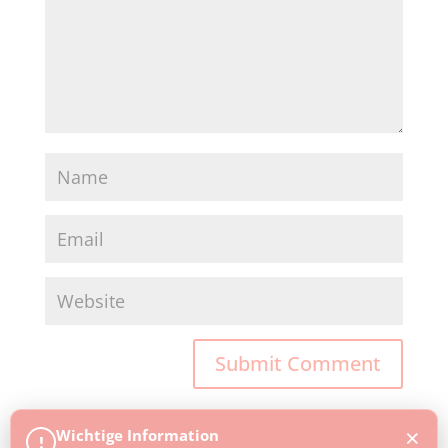
×
Wichtige Information
!