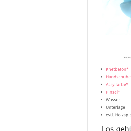
Knetbeton*
Handschuhe
Acrylfarbe*
Pinsel*
Wasser
Unterlage
evtl. Holzsp
Los geh