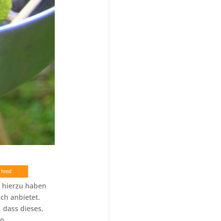
 feed
d hierzu haben
ich anbietet.
, dass dieses,
so