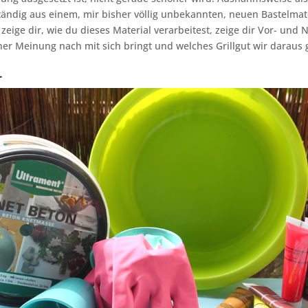
ändig aus einem, mir bisher völlig unbekannten, neuen Bastelmat
zeige dir, wie du dieses Material verarbeitest, zeige dir Vor- und N
er Meinung nach mit sich bringt und welches Grillgut wir daraus
l