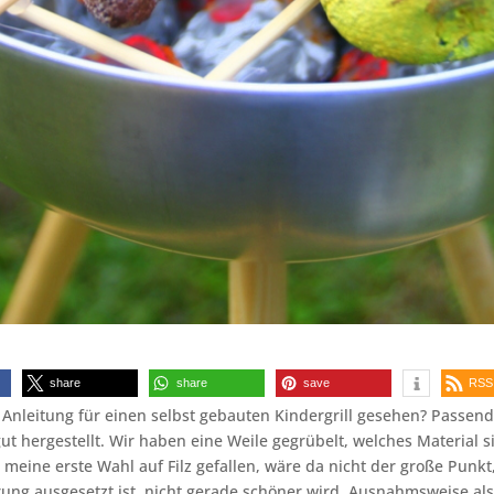
share
share
save
RSS
Anleitung für einen selbst gebauten Kindergrill gesehen? Passen
lgut hergestellt. Wir haben eine Weile gegrübelt, welches Material s
 meine erste Wahl auf Filz gefallen, wäre da nicht der große Punkt
ung ausgesetzt ist, nicht gerade schöner wird. Ausnahmsweise al