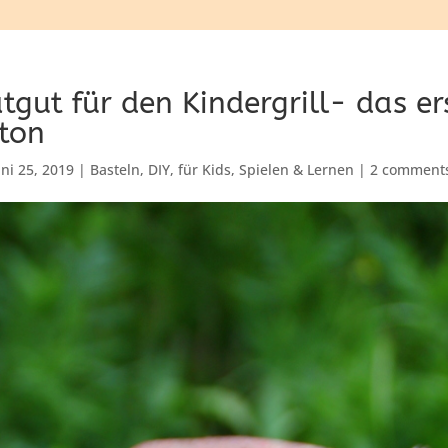
tgut für den Kindergrill- das e
ton
uni 25, 2019
|
Basteln
,
DIY
,
für Kids
,
Spielen & Lernen
|
2 comment