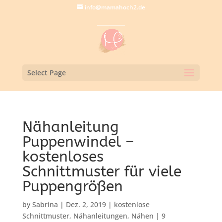
info@mamahoch2.de
Select Page
Nähanleitung
Puppenwindel –
kostenloses
Schnittmuster für viele
Puppengrößen
by
Sabrina
|
Dez. 2, 2019
|
kostenlose
Schnittmuster
,
Nähanleitungen
,
Nähen
|
9