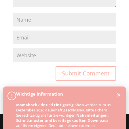
×
Wichtige Information
!
Mamahoch2.de
und
Einzigartig.Shop
werden zum
31.
Dezember 2026
dauerhaft geschlossen. Bitte sichern
Sie rechtzeitig alle für Sie wichtigen
Nähanleitungen,
Schnittmuster und bereits gekauften Downloads
auf Ihrem eigenen Gerät oder einem externen