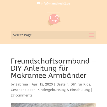
info@mamahoch2.de
Select Page
Freundschaftsarmband –
DIY Anleitung für
Makramee Armbänder
by
Sabrina
|
Apr. 15, 2020
|
Basteln
,
DIY
,
für Kids
,
Geschenkideen
,
Kindergeburtstag & Einschulung
|
27 comments