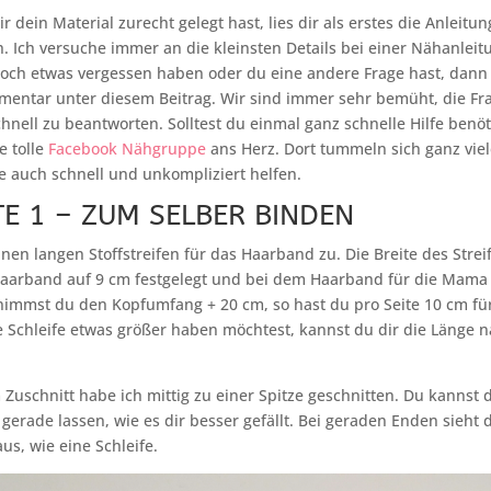
 dein Material zurecht gelegt hast, lies dir als erstes die Anleitu
. Ich versuche immer an die kleinsten Details bei einer Nähanlei
noch etwas vergessen haben oder du eine andere Frage hast, dann 
mentar unter diesem Beitrag. Wir sind immer sehr bemüht, die F
nell zu beantworten. Solltest du einmal ganz schnelle Hilfe benöti
e tolle
Facebook Nähgruppe
ans Herz. Dort tummeln sich ganz viel
 auch schnell und unkompliziert helfen.
E 1 – ZUM SELBER BINDEN
inen langen Stoffstreifen für das Haarband zu. Die Breite des Strei
aarband auf 9 cm festgelegt und bei dem Haarband für die Mama c
nimmst du den Kopfumfang + 20 cm, so hast du pro Seite 10 cm für 
Schleife etwas größer haben möchtest, kannst du dir die Länge n
Zuschnitt habe ich mittig zu einer Spitze geschnitten. Du kannst 
 gerade lassen, wie es dir besser gefällt. Bei geraden Enden sieht
us, wie eine Schleife.