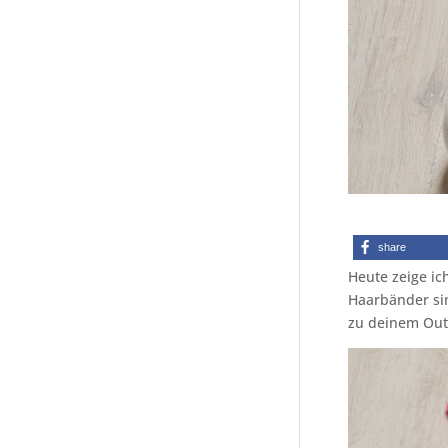
share
Heute zeige ic
Haarbänder si
zu deinem Outf