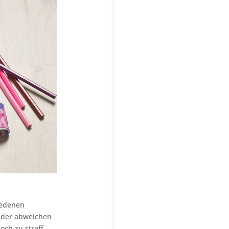
iedenen
ander abweichen
och zu straff