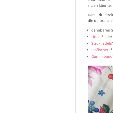
sitzen könnte.
Damit du direkt
die du brauchs
dehnbaren S
Lineal
* ode
Stecknadeln
Stoffschere
*
Gummiband