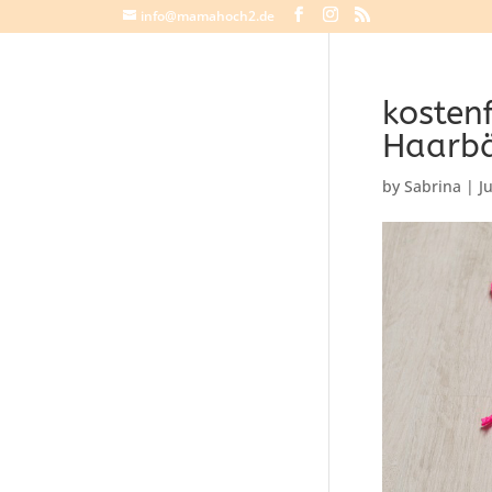
info@mamahoch2.de
kosten
Haarbä
by
Sabrina
|
J