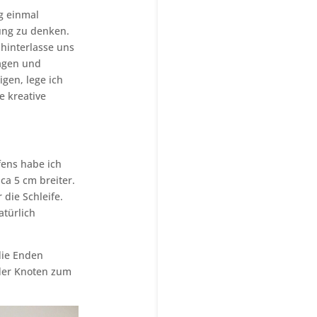
ng einmal
tung zu denken.
hinterlasse uns
ragen und
gen, lege ich
e kreative
fens habe ich
a 5 cm breiter.
die Schleife.
atürlich
die Enden
 der Knoten zum