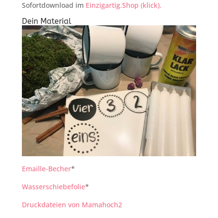
Sofortdownload im
Einzigartig.Shop (klick).
Dein Material
Emaille-Becher
*
Wasserschiebefolie
*
Druckdateien von Mamahoch2