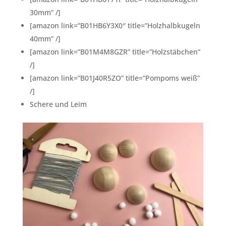
30mm” /]
[amazon link=”B01HB6Y3X0″ title=”Holzhalbkugeln
40mm” /]
[amazon link=”B01M4M8GZR” title=”Holzstäbchen”
/]
[amazon link=”B01J40R5ZO” title=”Pompoms weiß”
/]
Schere und Leim