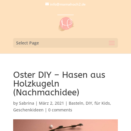
info@mamahoch2.de
Select Page
Oster DIY – Hasen aus
Holzkugeln
(Nachmachidee)
by
Sabrina
|
März 2, 2021
|
Basteln
,
DIY
,
für Kids
,
Geschenkideen
|
0 comments