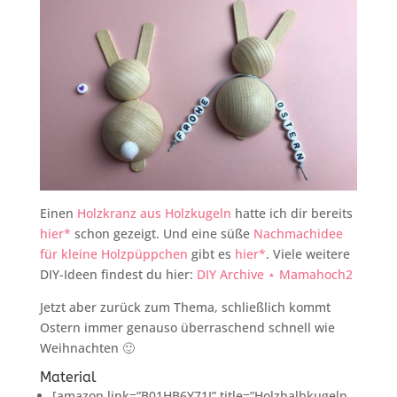
Einen
Holzkranz aus Holzkugeln
hatte ich dir bereits
hier*
schon gezeigt. Und eine süße
Nachmachidee
für kleine Holzpüppchen
gibt es
hier*
. Viele weitere
DIY-Ideen findest du hier:
DIY Archive ⋆ Mamahoch2
Jetzt aber zurück zum Thema, schließlich kommt
Ostern immer genauso überraschend schnell wie
Weihnachten 🙂
Material
[amazon link=”B01HB6Y71I” title=”Holzhalbkugeln