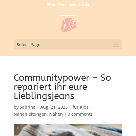
info@mamahoch2.de
Select Page
Communitypower – So
repariert ihr eure
Lieblingsjeans
by
Sabrina
|
Aug. 21, 2023
|
für Kids
,
Nähanleitungen
,
Nähen
|
0 comments