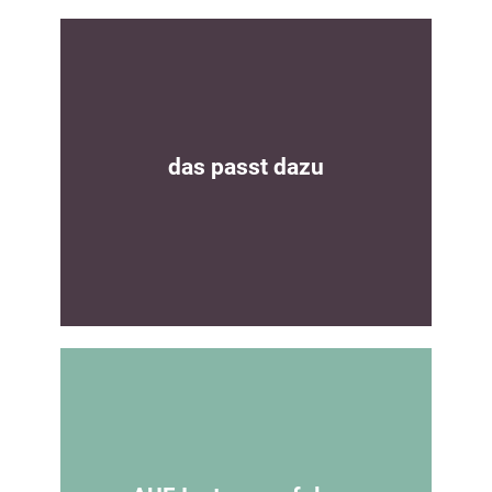
Grundanleitung
Hier findest du die Nähanleitung für eine
Beanie für die ganze Familie
das passt dazu
Zur Anleitung
G´Man Rockers
Das wandelbare Herrenoberteil