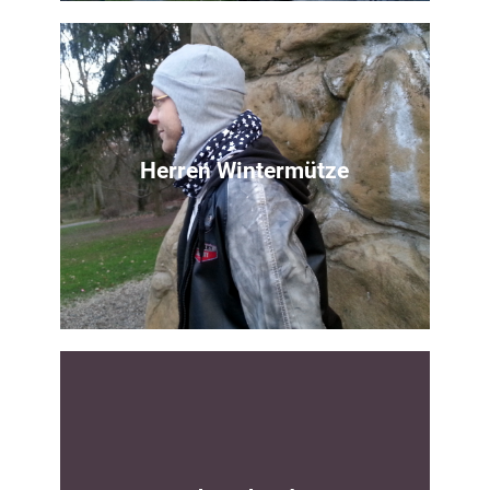
Nähanleitung
Als modisches Accessoires oder für die
kalte Jahreszeit
Herren Wintermütze
Zur Anleitung
Nähanleitung