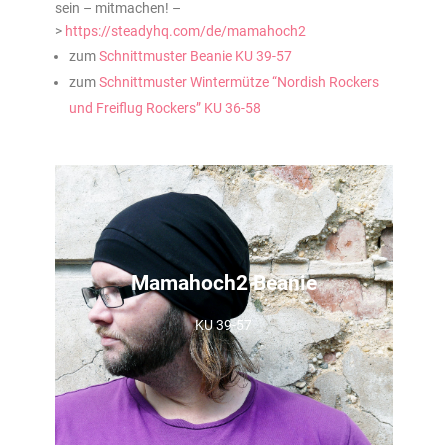
sein – mitmachen! –
>
https://steadyhq.com/de/mamahoch2
zum
Schnittmuster Beanie KU 39-57
zum
Schnittmuster Wintermütze “Nordish Rockers
und Freiflug Rockers” KU 36-58
Mamahoch2 Beanie
KU 39-57