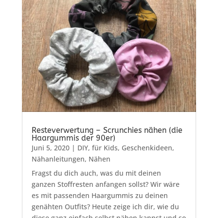
Resteverwertung – Scrunchies nähen (die
Haargummis der 90er)
Juni 5, 2020
|
DIY
,
für Kids
,
Geschenkideen
,
Nähanleitungen
,
Nähen
Fragst du dich auch, was du mit deinen
ganzen Stoffresten anfangen sollst? Wir wäre
es mit passenden Haargummis zu deinen
genähten Outfits? Heute zeige ich dir, wie du
diese ganz einfach selbst nähen kannst und so