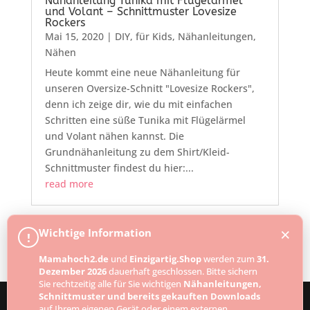
Nähanleitung Tunika mit Flügelärmel
und Volant – Schnittmuster Lovesize
Rockers
Mai 15, 2020
|
DIY
,
für Kids
,
Nähanleitungen
,
Nähen
Heute kommt eine neue Nähanleitung für
unseren Oversize-Schnitt "Lovesize Rockers",
denn ich zeige dir, wie du mit einfachen
Schritten eine süße Tunika mit Flügelärmel
und Volant nähen kannst. Die
Grundnähanleitung zu dem Shirt/Kleid-
Schnittmuster findest du hier:...
read more
×
Wichtige Information
!
Mamahoch2.de
und
Einzigartig.Shop
werden zum
31.
Dezember 2026
dauerhaft geschlossen. Bitte sichern
Sie rechtzeitig alle für Sie wichtigen
Nähanleitungen,
Schnittmuster und bereits gekauften Downloads
auf Ihrem eigenen Gerät oder einem externen