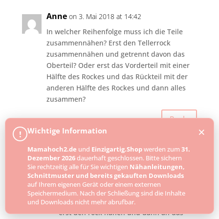
Anne
on 3. Mai 2018 at 14:42
In welcher Reihenfolge muss ich die Teile
zusammennähen? Erst den Tellerrock
zusammennähen und getrennt davon das
Oberteil? Oder erst das Vorderteil mit einer
Hälfte des Rockes und das Rückteil mit der
anderen Hälfte des Rockes und dann alles
zusammen?
Reply
×
Wichtige Information
!
Mamahoch2.de
und
Einzigartig.Shop
werden zum
31.
Sandra
on 3. Mai 2018 at 14:56
Dezember 2026
dauerhaft geschlossen. Bitte sichern
Sie rechtzeitig alle für Sie wichtigen
Nähanleitungen,
Hallo Anne! Das kannst du machen wie
Schnittmuster und bereits gekauften Downloads
dir beliebt 😀 Ich persönlich bevorzuge
auf Ihrem eigenen Gerät oder einem externen
erst vorderteil, dann rückteil, dann
Speichermedium. Nach der Schließung sind die Inhalte
seitennähte in einem rutsch- aber auch
und Downloads nicht mehr abrufbar.
erst den rock nähen und dann an das