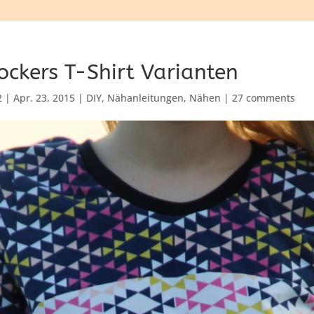
ockers T-Shirt Varianten
2
|
Apr. 23, 2015
|
DIY
,
Nähanleitungen
,
Nähen
|
27 comments