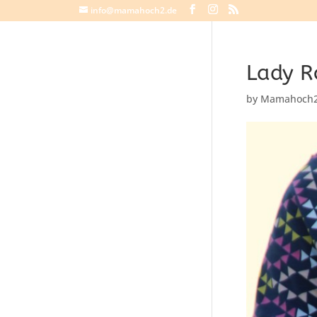
info@mamahoch2.de
Lady R
by
Mamahoch