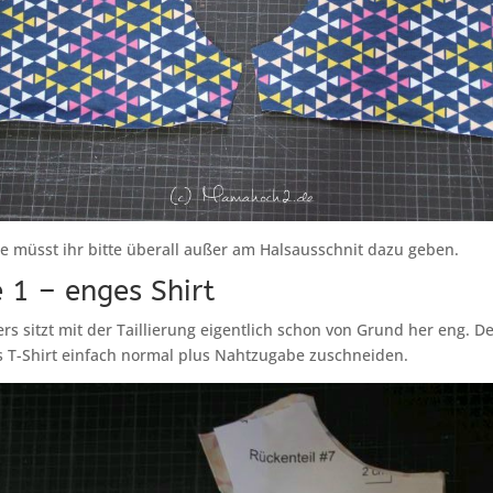
 müsst ihr bitte überall außer am Halsausschnit dazu geben.
 1 – enges Shirt
rs sitzt mit der Taillierung eigentlich schon von Grund her eng. Des
s T-Shirt einfach normal plus Nahtzugabe zuschneiden.