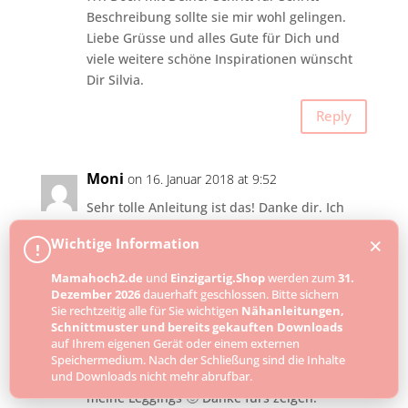
Beschreibung sollte sie mir wohl gelingen.
Liebe Grüsse und alles Gute für Dich und
viele weitere schöne Inspirationen wünscht
Dir Silvia.
Reply
Moni
on 16. Januar 2018 at 9:52
Sehr tolle Anleitung ist das! Danke dir. Ich
hab grad innerhalb von einer Stunde schnell
×
Wichtige Information
!
eine Leggins genäht – Toll!
Mamahoch2.de
und
Einzigartig.Shop
werden zum
31.
Reply
Dezember 2026
dauerhaft geschlossen. Bitte sichern
Sie rechtzeitig alle für Sie wichtigen
Nähanleitungen,
Schnittmuster und bereits gekauften Downloads
auf Ihrem eigenen Gerät oder einem externen
Nähoma-moni
on 19. Oktober 2017 at 11:20
Speichermedium. Nach der Schließung sind die Inhalte
Super erklärt, auf diese weise nähe ich auch
und Downloads nicht mehr abrufbar.
meine Leggings 🙂 Danke fürs zeigen.