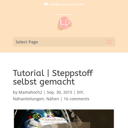
info@mamahoch2.de
Select Page
Tutorial | Steppstoff
selbst gemacht
by
Mamahoch2
|
Sep. 30, 2015
|
DIY
,
Nähanleitungen
,
Nähen
|
16 comments