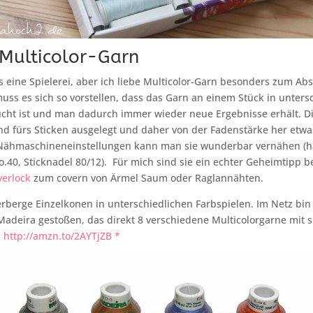
Multicolor-Garn
 es eine Spielerei, aber ich liebe Multicolor-Garn besonders zum A
ss es sich so vorstellen, dass das Garn an einem Stück in unters
cht ist und man dadurch immer wieder neue Ergebnisse erhält. Di
nd fürs Sticken ausgelegt und daher von der Fadenstärke her etwa
 Nähmaschineneinstellungen kann man sie wunderbar vernähen (h
.40, Sticknadel 80/12).
Für mich sind sie ein echter Geheimtipp 
verlock
zum covern von Ärmel Saum oder Raglannähten.
erberge Einzelkonen in unterschiedlichen Farbspielen. Im Netz bin
Madeira gestoßen, das direkt 8 verschiedene Multicolorgarne mit s
:
http://amzn.to/2AYTjZB *