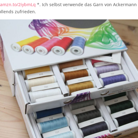
//amzn.to/2iybmLq
*. Ich selbst verwende das Garn von Ackermann
ollends zufrieden.