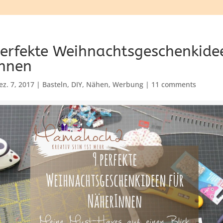
erfekte Weihnachtsgeschenkidee
nnen
ez. 7, 2017
|
Basteln
,
DIY
,
Nähen
,
Werbung
|
11 comments