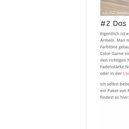
#2 Das 
Eigentlich ist
Ärmeln. Man mu
Farbtöne getau
Color-Garne si
den richtigen
F
adenstärke No
oder in der
Co
Ich selbst beh
ein Paket von 
findest es hier