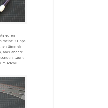
hte euren
b meine 9 Tipps
bchen tümmeln
en, aber andere
besonders Laune
, um solche