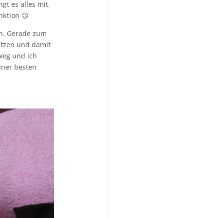
gt es alles mit,
nktion 😉
en. Gerade zum
tützen und damit
weg und ich
iner besten