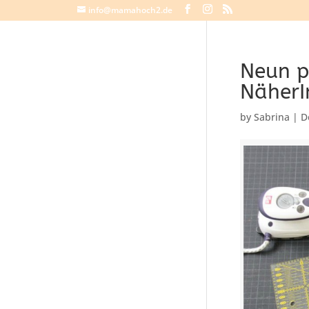
info@mamahoch2.de
Neun p
NäherI
by
Sabrina
|
D