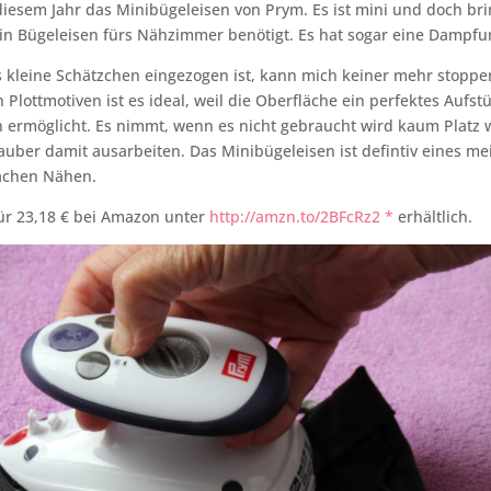
 diesem Jahr das Minibügeleisen von Prym. Es ist mini und doch brin
in Bügeleisen fürs Nähzimmer benötigt. Es hat sogar eine Dampfu
s kleine Schätzchen eingezogen ist, kann mich keiner mehr stopp
 Plottmotiven ist es ideal, weil die Oberfläche ein perfektes Aufs
 ermöglicht. Es nimmt, wenn es nicht gebraucht wird kaum Platz 
uber damit ausarbeiten. Das Minibügeleisen ist defintiv eines me
achen Nähen.
 für 23,18 € bei Amazon unter
http://amzn.to/2BFcRz2 *
erhältlich.