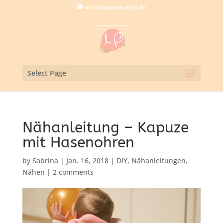
info@mamahoch2.de
Select Page
Nähanleitung – Kapuze
mit Hasenohren
by
Sabrina
|
Jan. 16, 2018
|
DIY
,
Nähanleitungen
,
Nähen
|
2 comments