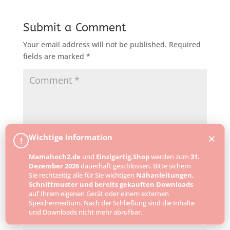
Submit a Comment
Your email address will not be published.
Required
fields are marked
*
×
Wichtige Information
!
Mamahoch2.de
und
Einzigartig.Shop
werden zum
31.
Dezember 2026
dauerhaft geschlossen. Bitte sichern
Sie rechtzeitig alle für Sie wichtigen
Nähanleitungen,
Schnittmuster und bereits gekauften Downloads
auf Ihrem eigenen Gerät oder einem externen
Speichermedium. Nach der Schließung sind die Inhalte
und Downloads nicht mehr abrufbar.