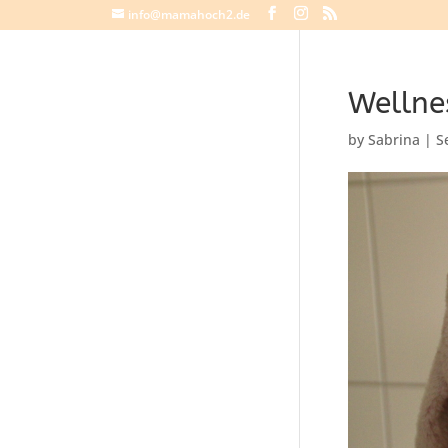
info@mamahoch2.de
Wellne
by
Sabrina
|
S