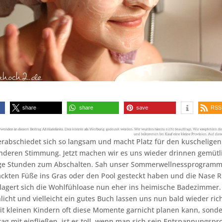
share
share
save
RSS
rabschiedet sich so langsam und macht Platz für den kuscheligen
onderen Stimmung. Jetzt machen wir es uns wieder drinnen gemütl
ge Stunden zum Abschalten. Sah unser Sommerwellnessprogramm 
ackten Füße ins Gras oder den Pool gesteckt haben und die Nase 
rlagert sich die Wohlfühloase nun eher ins heimische Badezimmer.
icht und vielleicht ein gutes Buch lassen uns nun bald wieder ric
 kleinen Kindern oft diese Momente garnicht planen kann, sonde
tag mit einfließen, ist es toll, wenn man sich sein Entspannungs