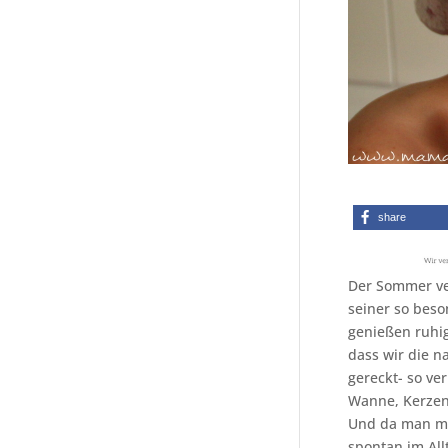
share
Der Sommer ve
seiner so bes
genießen ruhi
dass wir die n
gereckt- so ve
Wanne, Kerzenl
Und da man mit
spontan im All