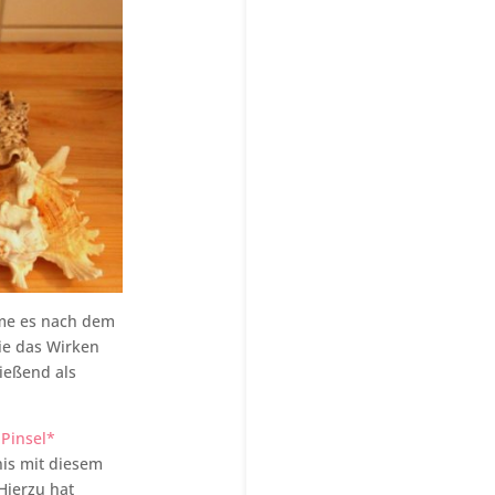
eme es nach dem
die das Wirken
ießend als
 Pinsel*
nis mit diesem
Hierzu hat