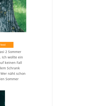
 feed
uasi 2 Sommer
 Ich wollte ein
auf keinen Fall
 dem Schrank
. Wer näht schon
r den Sommer