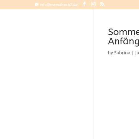
info@mamahoch2.de
Sommer
Anfäng
by
Sabrina
|
J