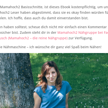
 Mamahoch2 Basisschnitte, ist dieses Ebook kostenpflichtig, um u
och2 Leser haben abgestimmt, dass sie es okay finden würden für
len. Ich hoffe, dass auch du damit einverstanden bist.
 haben solltest, scheue dich nicht mir einfach einen Kommentar 
sicher bist. Zudem steht dir in der
Mamahoch2 Nähgruppe bei Fa
sch (Mamahoch2 – die reine Nähgruppe)
zur Verfügung.
die Nähmaschine – ich wünsche dir ganz viel Spaß beim Nähen!