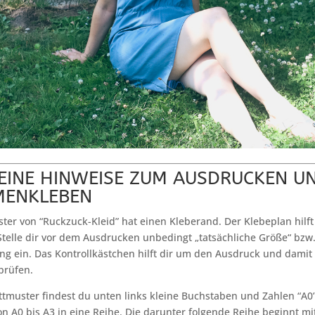
EINE HINWEISE ZUM AUSDRUCKEN U
ENKLEBEN
ter von “Ruckzuck-Kleid” hat einen Kleberand. Der Klebeplan hilft 
Stelle dir vor dem Ausdrucken unbedingt „tatsächliche Größe“ bzw
g ein. Das Kontrollkästchen hilft dir um den Ausdruck und damit 
prüfen.
tmuster findest du unten links kleine Buchstaben und Zahlen “A0”
on A0 bis A3 in eine Reihe. Die darunter folgende Reihe beginnt mi