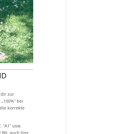
ND
dir zur
. „100%“ bei
die korrekte
, “A1” usw.
t B0, auch hier