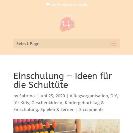
info@mamahoch2.de
Select Page
Einschulung – Ideen für
die Schultüte
by
Sabrina
|
Juni 25, 2020
|
Alltagsorganisation
,
DIY
,
für Kids
,
Geschenkideen
,
Kindergeburtstag &
Einschulung
,
Spielen & Lernen
|
3 comments