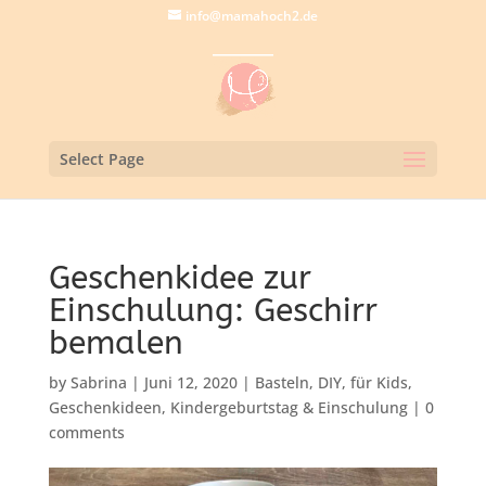
info@mamahoch2.de
Select Page
Geschenkidee zur
Einschulung: Geschirr
bemalen
by
Sabrina
|
Juni 12, 2020
|
Basteln
,
DIY
,
für Kids
,
Geschenkideen
,
Kindergeburtstag & Einschulung
|
0
comments