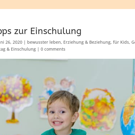
pps zur Einschulung
uni 26, 2020
|
bewusster leben
,
Erziehung & Beziehung
,
für Kids
,
G
tag & Einschulung
|
0 comments