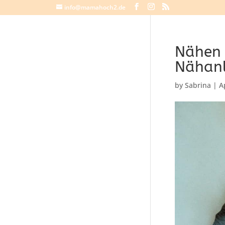
info@mamahoch2.de
Nähen 
Nähanl
by
Sabrina
|
A