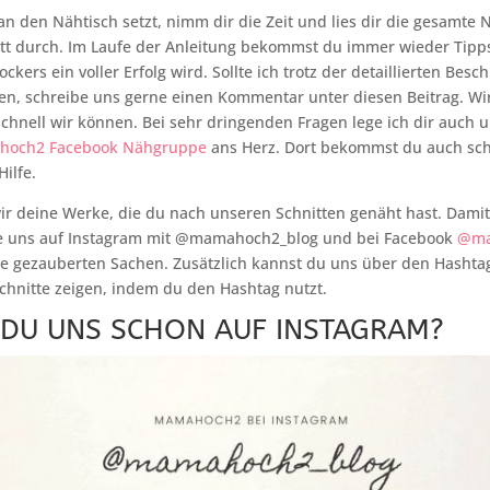
an den Nähtisch setzt, nimm dir die Zeit und lies dir die gesamte
tt durch. Im Laufe der Anleitung bekommst du immer wieder Tipps
kers ein voller Erfolg wird. Sollte ich trotz der detaillierten Bes
en, schreibe uns gerne einen Kommentar unter diesen Beitrag. Wi
schnell wir können. Bei sehr dringenden Fragen lege ich dir auch u
och2 Facebook Nähgruppe
ans Herz. Dort bekommst du auch sch
ilfe.
r deine Werke, die du nach unseren Schnitten genäht hast. Damit
ke uns auf Instagram mit @mamahoch2_blog und bei Facebook
@ma
ne gezauberten Sachen. Zusätzlich kannst du uns über den Hashta
nitte zeigen, indem du den Hashtag nutzt.
 DU UNS SCHON AUF INSTAGRAM?