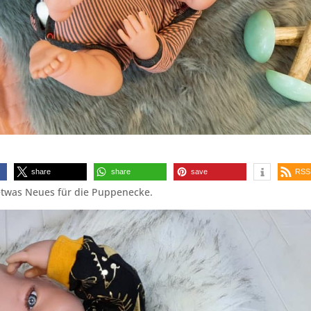
share
share
save
RSS
etwas Neues für die Puppenecke.