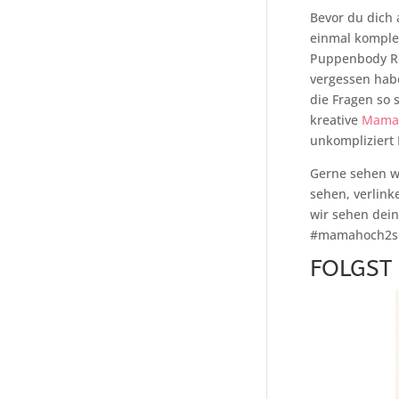
Bevor du dich 
einmal komple
Puppenbody Roc
vergessen hab
die Fragen so 
kreative
Mamah
unkompliziert H
Gerne sehen wi
sehen, verlin
wir sehen dei
#mamahoch2sch
FOLGST