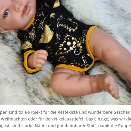
pen sind tolle Projekt für die Restekiste und wunderbare Gesche
 Weihnachten oder für den Nikolausstiefel. Das Einzige, was wirkli
 ist, sind starke Nähte und gut dehnbarer Stoff, damit die Pupp