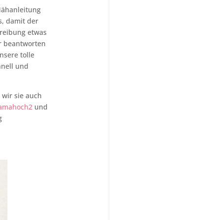
 Nähanleitung
, damit der
chreibung etwas
r beantworten
nsere tolle
nell und
 wir sie auch
mahoch2
und
g