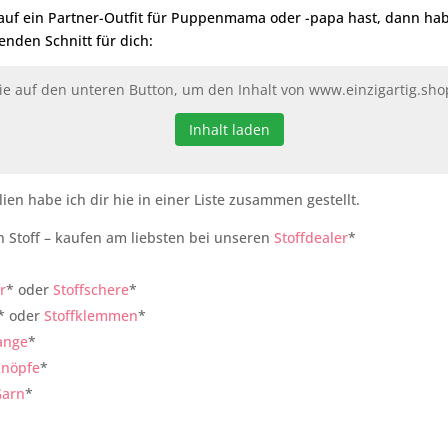
auf ein Partner-Outfit für Puppenmama oder -papa hast, dann hab
nden Schnitt für dich
:
Sie auf den unteren Button, um den Inhalt von www.einzigartig.sho
Inhalt laden
lien habe ich dir hie in einer Liste zusammen gestellt.
n Stoff – kaufen am liebsten bei unseren
Stoffdealer
*
r
* oder
Stoffschere
*
* oder
Stoffklemmen
*
ange
*
knöpfe
*
Garn
*