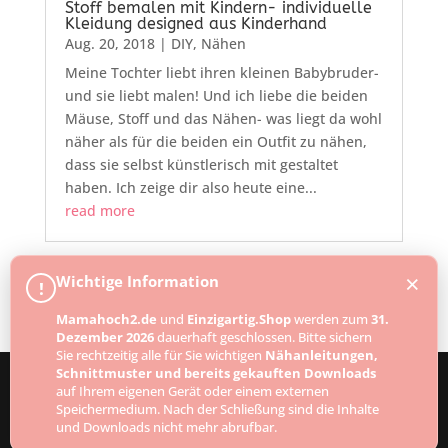
Stoff bemalen mit Kindern- individuelle
Kleidung designed aus Kinderhand
Aug. 20, 2018
|
DIY
,
Nähen
Meine Tochter liebt ihren kleinen Babybruder-
und sie liebt malen! Und ich liebe die beiden
Mäuse, Stoff und das Nähen- was liegt da wohl
näher als für die beiden ein Outfit zu nähen,
dass sie selbst künstlerisch mit gestaltet
haben. Ich zeige dir also heute eine...
read more
×
Wichtige Information
!
Mamahoch2.de
und
Einzigartig.Shop
werden zum
31.
Dezember 2026
dauerhaft geschlossen. Bitte sichern
Sie rechtzeitig alle für Sie wichtigen
Nähanleitungen,
Schnittmuster und bereits gekauften Downloads
auf Ihrem eigenen Gerät oder einem externen
Speichermedium. Nach der Schließung sind die Inhalte
Designed by
Elegant Themes
| Powered by
und Downloads nicht mehr abrufbar.
WordPress