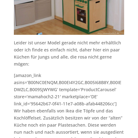
Leider ist unser Model gerade nicht mehr erhältlich
oder ich finde es einfach nicht, daher hier ein paar
Küchen für Jungs und alle, die rosa nicht gerne
mögen:
[amazon_link
asins=’B00NC0ENQM,B00EI4Y2GC,B005I68B8Y,B00IE
DWZLC,B009SJWYWG’ template=’ProductCarousel’
store=’mamahoch2-21′ marketplace=’DE’
link_id=’95642b67-0f41-11e7-a08b-afab448206cc’]
Wir haben ebenfalls von Ikea die Töpfe und das
Kochlöffelset. Zusätzlich besitzen wir von der “alten”
Küche noch ein paar Plastesachen. Diese werden
nun nach und nach aussortiert, wenn sie ausgedient