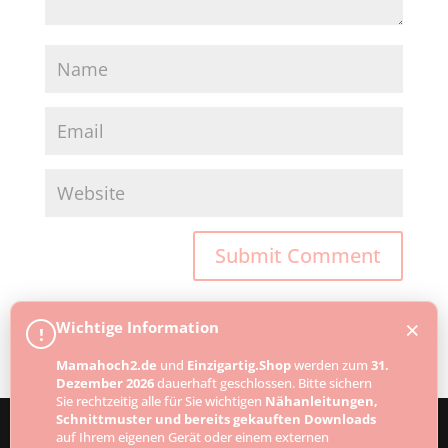
×
Wichtige Information
!
Mamahoch2.de
und
Einzigartig.Shop
werden zum
31.
Dezember 2026
dauerhaft geschlossen. Bitte sichern
Sie rechtzeitig alle für Sie wichtigen
Nähanleitungen,
Schnittmuster und bereits gekauften Downloads
auf Ihrem eigenen Gerät oder einem externen