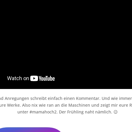
nd Anregungen schreibt einfach einen Kommentar. Und wie immer 
ure Werke. Also nix wie ran an die Maschinen und zeigt mir eure R
unter #mamahoch2. Der Frühling naht nämlich. 😉