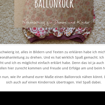
schwierig ist, alles in Bildern und Texten zu erklären habe ich mic
eonähanleitung zu drehen. Und es hat wirklich Spaß gemacht. Ich 
teht und ich es möglichst einfach erklärt habe. Denn das ist ja auch
ollen hier zurecht kommen und Freude und Erfolge am und beim 
ch nun, wie ihr anhand eurer Maße einen Ballonrock nähen könnt. 
sich auch auf einen Kinderrock übertragen. Viel Spaß dabei.