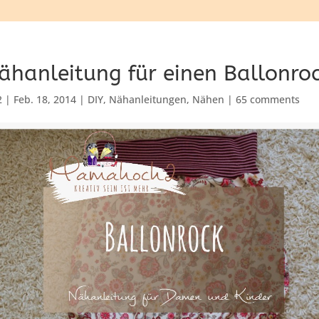
ähanleitung für einen Ballonro
2
|
Feb. 18, 2014
|
DIY
,
Nähanleitungen
,
Nähen
|
65 comments