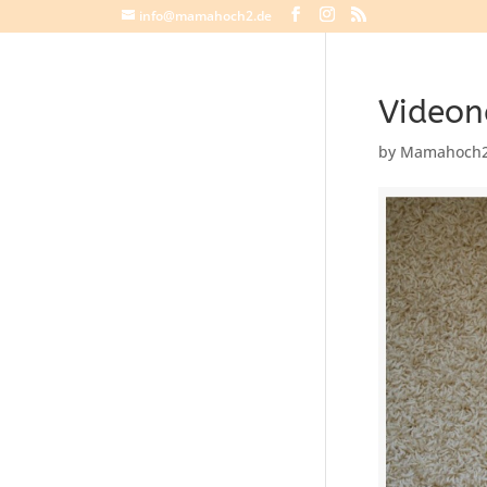
info@mamahoch2.de
Videon
by
Mamahoch