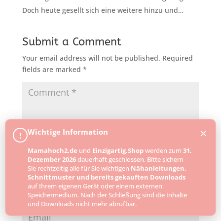
Doch heute gesellt sich eine weitere hinzu und…
Submit a Comment
Your email address will not be published.
Required
fields are marked
*
×
Wichtige Information
!
Mamahoch2.de
und
Einzigartig.Shop
werden zum
31.
Dezember 2026
dauerhaft geschlossen. Bitte sichern
Sie rechtzeitig alle für Sie wichtigen
Nähanleitungen,
Schnittmuster und bereits gekauften Downloads
auf Ihrem eigenen Gerät oder einem externen
Speichermedium. Nach der Schließung sind die Inhalte
und Downloads nicht mehr abrufbar.