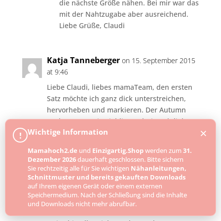
die nächste Größe nähen. Bei mir war das
mit der Nahtzugabe aber ausreichend.
Liebe Grüße, Claudi
Katja Tanneberger
on 15. September 2015
at 9:46
Liebe Claudi, liebes mamaTeam, den ersten
Satz möchte ich ganz dick unterstreichen,
hervorheben und markieren. Der Autumn
Rockers IST mein Lieblingsschnitt. Ich liebe
×
Wichtige Information
die Veränderungen die man mit dem Schnitt
!
anstellen kann und freue mich besonders
Mamahoch2.de
und
Einzigartig.Shop
werden zum
31.
über neue Anregungen und Ideen, wie es
Dezember 2026
dauerhaft geschlossen. Bitte sichern
dieses kleine Tutorial zeigt. Es gibt auch für
Sie rechtzeitig alle für Sie wichtigen
Nähanleitungen,
Schnittmuster und bereits gekauften Downloads
mich immer noch kleine Kniffe und Tricks die
auf Ihrem eigenen Gerät oder einem externen
ich gern mitnehme, auch wenn es sich “nur”
Speichermedium. Nach der Schließung sind die Inhalte
um eine kleine Brusttasche handelt. Lieben
und Downloads nicht mehr abrufbar.
Dank für die Mühe, liebe Claudi und