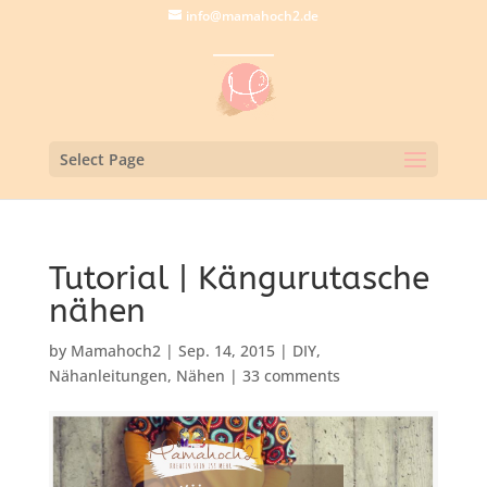
info@mamahoch2.de
Select Page
Tutorial | Kängurutasche
nähen
by
Mamahoch2
|
Sep. 14, 2015
|
DIY
,
Nähanleitungen
,
Nähen
|
33 comments