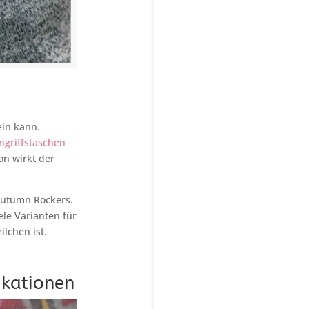
ein kann.
ngriffstaschen
on wirkt der
 Autumn Rockers.
ele Varianten für
ilchen ist.
ikationen