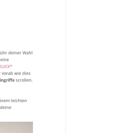
bühr deiner Wahl
deine
KLICK*
r vorab wie dies
ingriffe
scrollen.
inem leichten
 deine