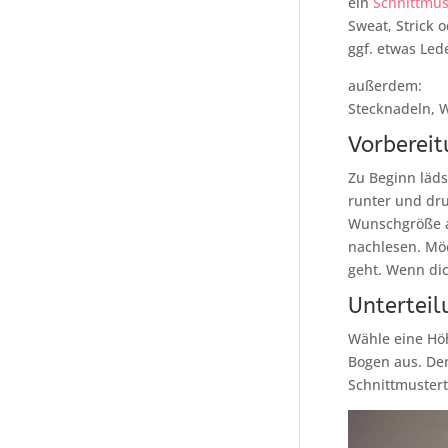
ein
Schnittmu
Sweat, Strick 
ggf. etwas Led
außerdem:
Stecknadeln, W
Vorbereit
Zu Beginn läds
runter und dr
Wunschgröße a
nachlesen. Möc
geht. Wenn dic
Unterteil
Wähle eine Höh
Bogen aus. De
Schnittmusterte