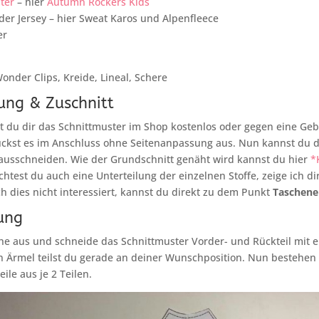
ster
– hier
Autumn Rockers Kids
oder Jersey – hier Sweat Karos und Alpenfleece
er
onder Clips, Kreide, Lineal, Schere
ung & Zuschnitt
t du dir das Schnittmuster im Shop kostenlos oder gegen eine Ge
uckst es im Anschluss ohne Seitenanpassung aus. Nun kannst du 
usschneiden. Wie der Grundschnitt genäht wird kannst du hier
*
htest du auch eine Unterteilung der einzelnen Stoffe, zeige ich di
h dies nicht interessiert, kannst du direkt zu dem Punkt
Taschene
ung
e aus und schneide das Schnittmuster Vorder- und Rückteil mit e
n Ärmel teilst du gerade an deiner Wunschposition. Nun bestehen
ile aus je 2 Teilen.