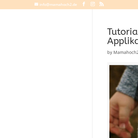
info@mamahoch2.de
Tutoria
Applik
by
Mamahoch