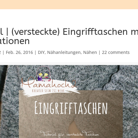
l | (versteckte) Eingrifftaschen 
ationen
2
|
Feb. 26, 2016
|
DIY
,
Nähanleitungen
,
Nähen
|
22 comments