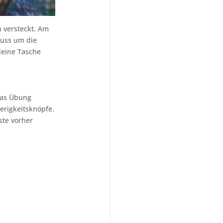
h versteckt. Am
muss um die
 deine Tasche
was Übung
erigkeitsknöpfe.
ste vorher