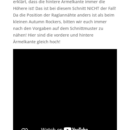
erklärt, dass die hintere Ärmelkante immer die
Höhere ist! Das ist bei diesem Schnitt NICHT der Fall!
Da die Position der Raglannähte anders ist als beim
kleinen Autumn Rockers, bitten wir euch immer
nach den Vorgaben auf dem Schnittmuster zu
nähen! Hier sind die vordere und hintere
Ärmelkante gleich hoch!