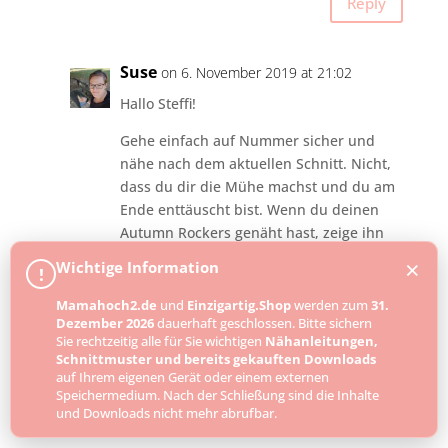
Reply
Suse
on 6. November 2019 at 21:02
Hallo Steffi!
Gehe einfach auf Nummer sicher und
nähe nach dem aktuellen Schnitt. Nicht,
dass du dir die Mühe machst und du am
Ende enttäuscht bist. Wenn du deinen
Autumn Rockers genäht hast, zeige ihn
uns unbedingt in der Mamahoch2
×
Wichtige Information
!
Facebook Nähgruppe:
https://www.facebook.com/groups/19679
Mamahoch2.de
und
Einzigartig.Shop
werden zum
31.
Dezember 2026
dauerhaft geschlossen. Bitte sichern
77533458985/
Sie rechtzeitig alle für Sie wichtigen
Nähanleitungen,
Schnittmuster und bereits gekauften Downloads
Viele Grüße
auf Ihrem eigenen Gerät oder einem externen
Suse
Speichermedium. Nach der Schließung sind die Inhalte
aus dem Mamahoch2 Kreativteam
und Downloads nicht mehr abrufbar.