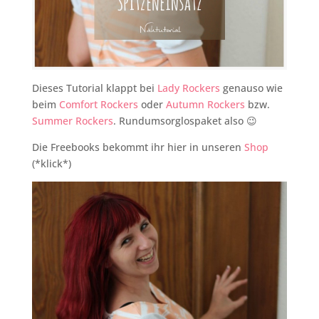
Dieses Tutorial klappt bei
Lady Rockers
genauso wie
beim
Comfort Rockers
oder
Autumn Rockers
bzw.
Summer Rockers
. Rundumsorglospaket also 😉
Die Freebooks bekommt ihr hier in unseren
Shop
(*klick*)