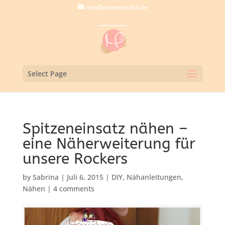
info@mamahoch2.de
Select Page
Spitzeneinsatz nähen –
eine Näherweiterung für
unsere Rockers
by
Sabrina
|
Juli 6, 2015
|
DIY
,
Nähanleitungen
,
Nähen
|
4 comments