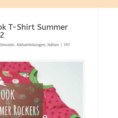
ok T-Shirt Summer
92
ttmuster
,
Nähanleitungen
,
Nähen
|
197