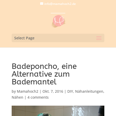
info@mamahoch2.de
Select Page
Badeponcho, eine
Alternative zum
Bademantel
by
Mamahoch2
|
Okt. 7, 2016
|
DIY
,
Nähanleitungen
,
Nähen
|
4 comments