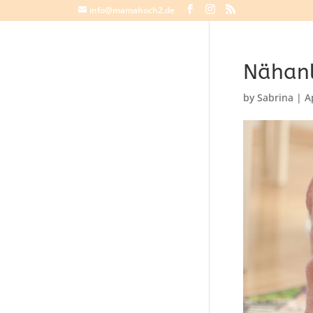
info@mamahoch2.de
Nähanl
by
Sabrina
|
A