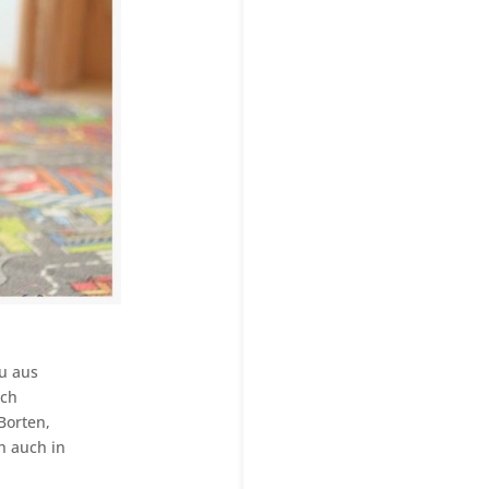
du aus
uch
Borten,
h auch in