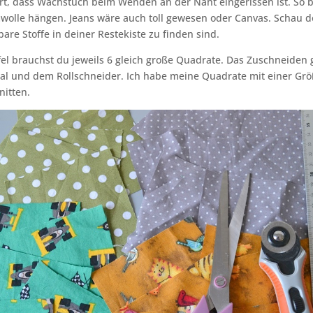
ert, dass Wachstuch beim Wenden an der Naht eingerissen ist. So b
wolle hängen. Jeans wäre auch toll gewesen oder Canvas. Schau d
bare Stoffe in deiner Restekiste zu finden sind.
el brauchst du jeweils 6 gleich große Quadrate. Das Zuschneiden
al und dem Rollschneider. Ich habe meine Quadrate mit einer Grö
nitten.