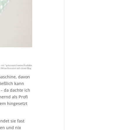
maschine, davon
ließlich kann
 – da dachte ich
ernd als Profi
dem hingesetzt
ndet sie fast
ßen und nix