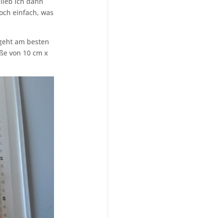
lieb ich dann
och einfach, was
 geht am besten
ße von 10 cm x