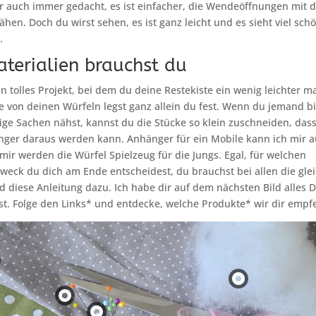
r auch immer gedacht, es ist einfacher, die Wendeöffnungen mit 
hen. Doch du wirst sehen, es ist ganz leicht und es sieht viel schö
.
aterialien brauchst du
ein tolles Projekt, bei dem du deine Restekiste ein wenig leichter 
 von deinen Würfeln legst ganz allein du fest. Wenn du jemand bi
ige Sachen nähst, kannst du die Stücke so klein zuschneiden, das
nger daraus werden kann. Anhänger für ein Mobile kann ich mir a
i mir werden die Würfel Spielzeug für die Jungs. Egal, für welchen
eck du dich am Ende entscheidest, du brauchst bei allen die gle
d diese Anleitung dazu. Ich habe dir auf dem nächsten Bild alles D
st. Folge den Links* und entdecke, welche Produkte* wir dir empf