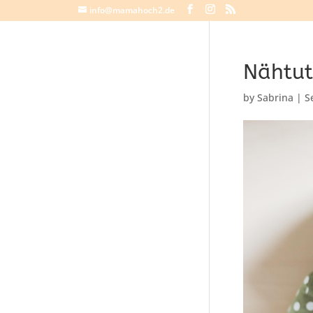
info@mamahoch2.de
Nähtut
by
Sabrina
|
S