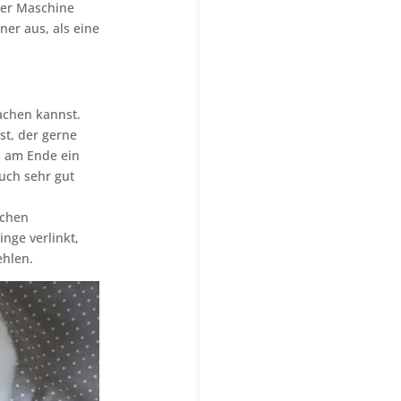
der Maschine
ner aus, als eine
machen kannst.
st, der gerne
s am Ende ein
uch sehr gut
ichen
inge verlinkt,
ehlen.