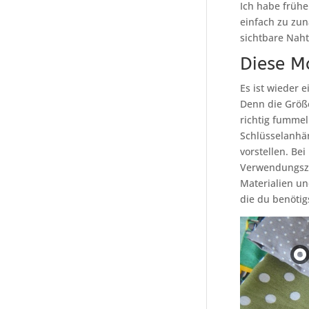
Ich habe frühe
einfach zu zunä
sichtbare Naht
Diese M
Es ist wieder 
Denn die Größe
richtig fummel
Schlüsselanhä
vorstellen. Be
Verwendungszw
Materialien un
die du benötig