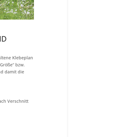
ND
altene Klebeplan
 Größe“ bzw.
nd damit die
ach Verschnitt