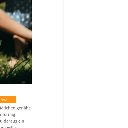
 feed
Mädchen genäht.
enförmig
Nu daraus ein
aumwolle