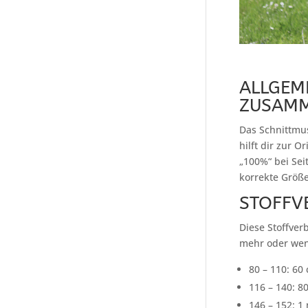
ALLGEM
ZUSAMM
Das Schnittmus
hilft dir zur 
„100%“ bei Sei
korrekte Größe
STOFFV
Diese Stoffver
mehr oder wen
80 – 110: 60 
116 – 140: 8
146 – 152: 1 