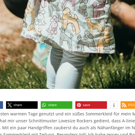
share
share
save
RSS
ersten warmen Tage genutzt und ein süßes Sommerkleid für mein 
hat mir unser Schnittmuster Lovesize Rockers gedient, dass A-lini
t. Mit ein paar Handgriffen zauberst du auch als Nähanfänger im 
 Sommerkleid mit Teilung. Besonders toll: Ich habe Jersey und B