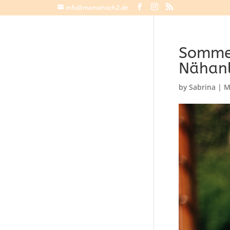
info@mamahoch2.de
Sommer
Nähanl
by
Sabrina
|
M