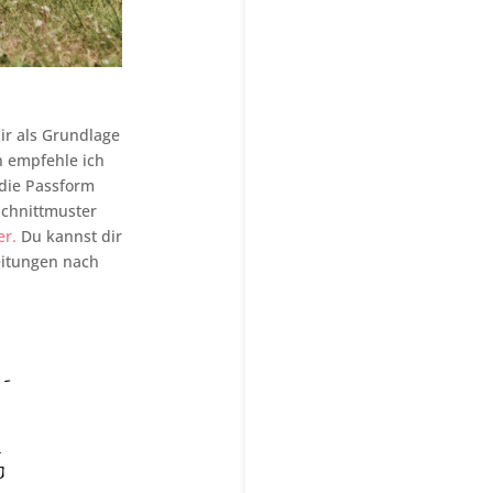
ir als Grundlage
n empfehle ich
 die Passform
 Schnittmuster
er.
Du kannst dir
eitungen nach