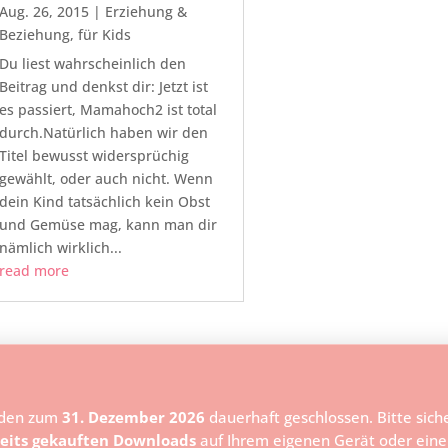
Aug. 26, 2015
|
Erziehung &
Beziehung
,
für Kids
Du liest wahrscheinlich den
Beitrag und denkst dir: Jetzt ist
es passiert, Mamahoch2 ist total
durch.Natürlich haben wir den
Titel bewusst widersprüchig
gewählt, oder auch nicht. Wenn
dein Kind tatsächlich kein Obst
und Gemüse mag, kann man dir
nämlich wirklich...
read more
den zum
31. Dezember 2026
dauerhaft geschlossen. Bitte sicher
eits gekauften Downloads
auf Ihrem eigenen Gerät oder ein