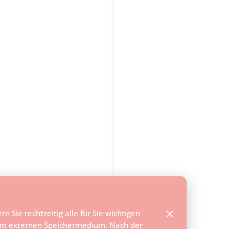
Next Entries »
×
n Sie rechtzeitig alle für Sie wichtigen
em externen Speichermedium. Nach der