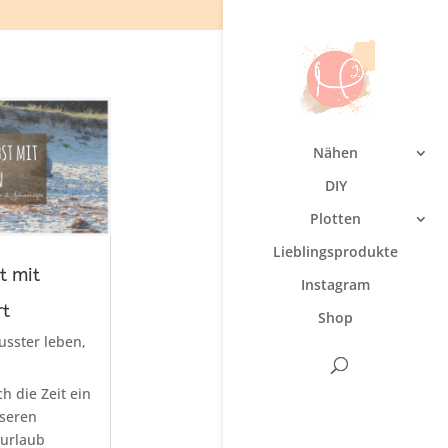
Nähen
DIY
Plotten
Lieblingsprodukte
t mit
Instagram
t
Shop
sster leben
,
h die Zeit ein
seren
urlaub