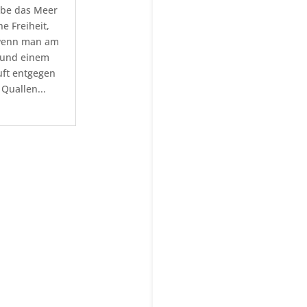
ebe das Meer
e Freiheit,
 wenn man am
t und einem
uft entgegen
 Quallen...