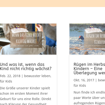
Und was ist, wenn das
Rügen im Herbs
Kind nicht richtig wächst?
Kindern – Eine
Überlegung wer
Feb. 22, 2018
|
bewusster leben
,
Okt. 16, 2017
|
bewu
für Kids
für Kids
Die Größe unserer Kinder spielt
Nun finde ich endlic
schon im ersten Moment ihrer
paar Worte über un
Geburt für uns eine Rolle. Direkt
aufregenden Rügen
nach Klärung der Gesundheit