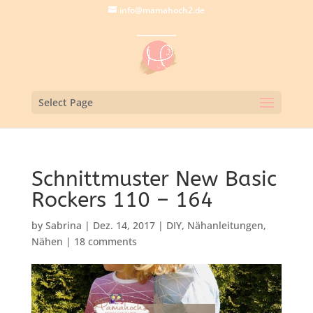
info@mamahoch2.de
Select Page
Schnittmuster New Basic
Rockers 110 – 164
by
Sabrina
|
Dez. 14, 2017
|
DIY
,
Nähanleitungen
,
Nähen
|
18 comments