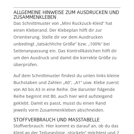
ALLGEMEINE HINWEISE ZUM AUSDRUCKEN UND
ZUSAMMENKLEBEN
Das Schnittmuster von „Mini Ruckzuck-Kleid“ hat
einen Kleberand. Der Klebeplan hilft dir zur
Orientierung. Stelle dir vor dem Ausdrucken
unbedingt „tatsächliche Größe“ bzw. „100%“ bei
Seitenanpassung ein. Das Kontrollkästchen hilft dir
um den Ausdruck und damit die korrekte Größe zu
überprüfen.
Auf dem Schnittmuster findest du unten links kleine
Buchstaben und Zahlen „A0“, „A1“ usw. Klebe zuerst
von A0 bis A3 in eine Reihe. Die darunter folgende
Reihe beginnt mit B0, auch hier wird aufsteigend
geklebt. Damit es passt, musst du einen Rand
jeweils vorm Zusammenkleben abschneiden.
STOFFVERBRAUCH UND MASSTABELLE
Stoffverbrauch: Hier kommt es darauf an, ob du das
Kleid an der Teilungslinie „stückeln“ möchtest und 2