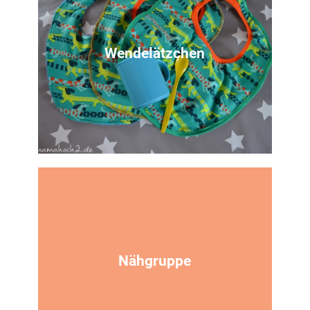
Nähanleitung
für ein Knistertuch
Wendelätzchen
Zur Anleitung
Nähanleitung
Latzen Rockers zum Wenden
Nähgruppe
Zur Anleitung