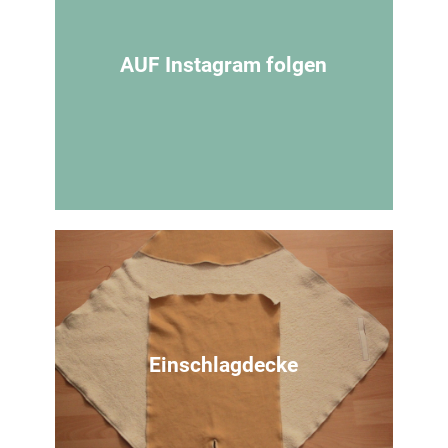
für ein praktischen Lätzchen zum
Überziehen
AUF Instagram folgen
Zur Anleitung
Du willst nichts verpassen
Folg Mamahoch2 bei Instagram
Einschlagdecke
Zu meinem Account