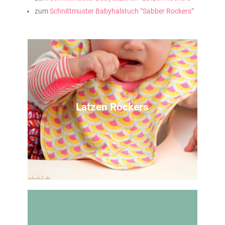
zum
Schnittmuster Babyhalstuch “Sabber Rockers”
Latzen Rockers
Grundanleitung