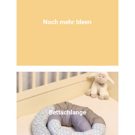
Nähanleitung
für ein süßes Dreieckstuch für die Kleinsten
Noch mehr Ideen
Zur Anleitung
Bei Pinterest findest du
unzählige ideen
Schau auf unserem Kanal vorbei
Bettschlange
Zur Anleitung