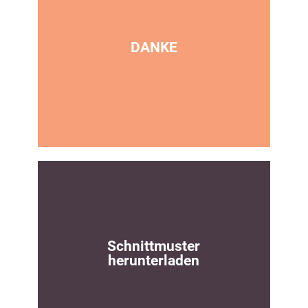
Nähanleitung
für eine Mutterpasshülle
DANKE
Zur Anleitung
Es ist keine
Selbstverständlichkeit
Schnittmuster
DANKE, dass du Mamahoch2 besuchst
herunterladen
und uns weiterempfiehlst!