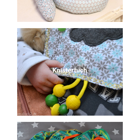
Nähanleitung
für eine praktische Bettschlange für das
Babybett
Knistertuch
Zur Anleitung