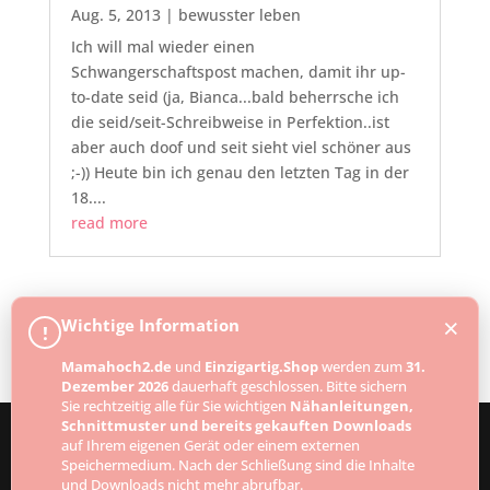
Aug. 5, 2013
|
bewusster leben
Ich will mal wieder einen
Schwangerschaftspost machen, damit ihr up-
to-date seid (ja, Bianca...bald beherrsche ich
die seid/seit-Schreibweise in Perfektion..ist
aber auch doof und seit sieht viel schöner aus
;-)) Heute bin ich genau den letzten Tag in der
18....
read more
Next Entries »
×
Wichtige Information
!
Mamahoch2.de
und
Einzigartig.Shop
werden zum
31.
Dezember 2026
dauerhaft geschlossen. Bitte sichern
Sie rechtzeitig alle für Sie wichtigen
Nähanleitungen,
Schnittmuster und bereits gekauften Downloads
auf Ihrem eigenen Gerät oder einem externen
Speichermedium. Nach der Schließung sind die Inhalte
Designed by
Elegant Themes
| Powered by
und Downloads nicht mehr abrufbar.