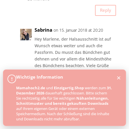
Reply
Sabrina
on 15. Januar 2018 at 20:20
Hey Marlene, der Halsausschnitt ist auf
Wunsch etwas weiter und auch die
Passform. Du musst das Bündchen gut
dehnen und vor allem die Mindesthöhe
des Bündchens beachten. Viele Grüße
×
Wichtige Information
!
Estela Reyes
on 21. Dezember 2017 at 1:59
Mamahoch2.de
und
Einzigartig.Shop
werden zum
31.
Dezember 2026
dauerhaft geschlossen. Bitte sichern
Is there anything way to get these Germans
Sie rechtzeitig alle für Sie wichtigen
Nähanleitungen,
language posts, translated to English?
Schnittmuster und bereits gekauften Downloads
auf Ihrem eigenen Gerät oder einem externen
Reply
Speichermedium. Nach der Schließung sind die Inhalte
und Downloads nicht mehr abrufbar.