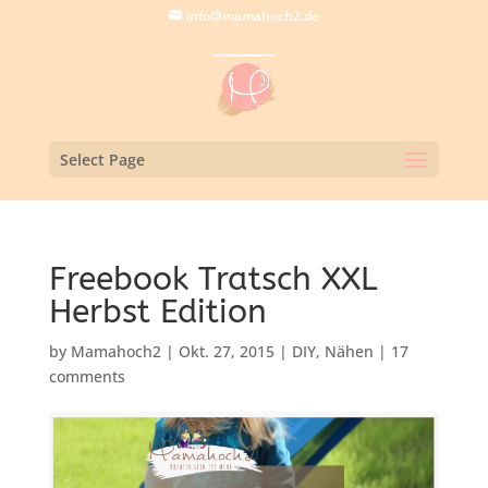
info@mamahoch2.de
Select Page
Freebook Tratsch XXL
Herbst Edition
by
Mamahoch2
|
Okt. 27, 2015
|
DIY
,
Nähen
|
17
comments