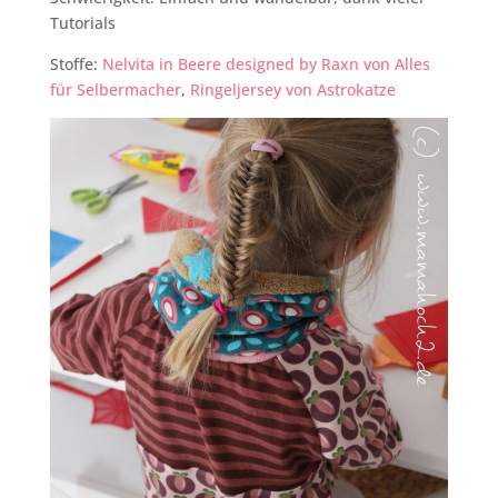
Tutorials
Stoffe:
Nelvita in Beere designed by Raxn von Alles
für Selbermacher
,
Ringeljersey von Astrokatze