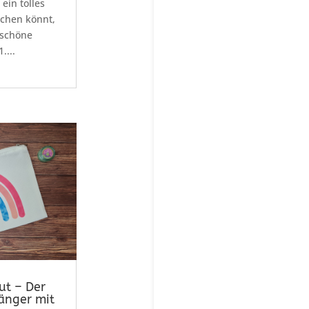
 ein tolles
chen könnt,
 schöne
....
ut – Der
fänger mit