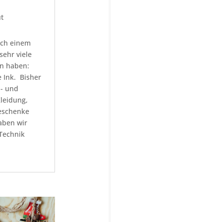
t
ich einem
ehr viele
n haben:
e Ink. Bisher
l- und
Kleidung,
eschenke
haben wir
Technik