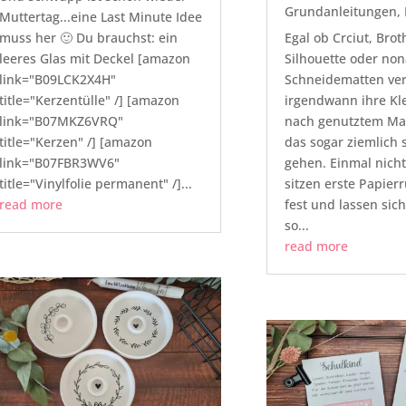
Grundanleitungen
,
Muttertag...eine Last Minute Idee
muss her 🙂 Du brauchst: ein
Egal ob Crciut, Brot
leeres Glas mit Deckel [amazon
Silhouette oder non
link="B09LCK2X4H"
Schneidematten ver
title="Kerzentülle" /] [amazon
irgendwann ihre Kle
link="B07MKZ6VRQ"
nach genutztem Mat
title="Kerzen" /] [amazon
das sogar ziemlich 
link="B07FBR3WV6"
gehen. Einmal nicht
title="Vinylfolie permanent" /]...
sitzen erste Papier
read more
fest und lassen sic
so...
read more