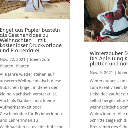
Engel aus Papier basteln
als Geschenkidee zu
Weihnachten – mit
kostenloser Druckvorlage
und Plotterdatei
Winterzauber D
DIY Anleitung K
Nov. 22, 2021
|
Ideen zum
plotten und nä
Plotten
,
Plotten
Nov. 9, 2021
|
Ideen
Alle Jahre wieder stehen auf
unserem Weihnachtstisch diese
Winterzauber – uns
hübschen Engel, in denen der
zum Kreativ sein. Mi
kleine Nachtisch versteckt ist.
Dekoidee zauberst 
Auch als Dankeschön, kleine
selbst hergestellte 
Aufmerksamkeit oder
weihnachtliche Sti
Geschenkidee für ErzieherInnen
Wohnzimmer. Alle e
und LehrerInnen zu
Schritte zeige ich di
Weihnachten ist es eine hübsche
Programm des Silho