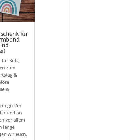
schenk für
Armband
kind
i)
,
für Kids
,
een zum
rtstag &
nlose
le &
 ein großer
der und an
ch vor allem
h lange
gen wir euch,