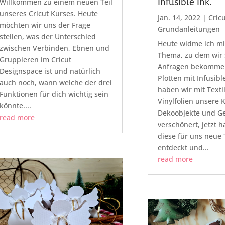
Infusible Ink.
Willkommen zu einem neuen Teil
unseres Cricut Kurses. Heute
Jan. 14, 2022
|
Cricu
möchten wir uns der Frage
Grundanleitungen
stellen, was der Unterschied
Heute widme ich m
zwischen Verbinden, Ebnen und
Thema, zu dem wir s
Gruppieren im Cricut
Anfragen bekomme
Designspace ist und natürlich
Plotten mit Infusibl
auch noch, wann welche der drei
haben wir mit Texti
Funktionen für dich wichtig sein
Vinylfolien unsere 
könnte....
Dekoobjekte und G
read more
verschönert, jetzt 
diese für uns neue 
entdeckt und...
read more