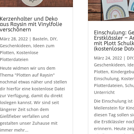
Kerzenhalter und Deko
aus Raysin mit Vinylfolie
verschönern
Einschulung: Ge
Erstklässler – 
März 28, 2022
|
Basteln
,
DIY
,
mit Plott Schul
Geschenkideen
,
Ideen zum
(kostenlose Date
Plotten
,
Kostenlose
März 24, 2022
|
DIY
Plotterdateien
Geschenkideen
,
Id
Heute widmen wir uns dem
Plotten
,
Kindergebu
Thema "Plotten auf Raysin"
Einschulung
,
Koste
nochmal etwas näher und stellen
Plotterdateien
,
Schu
dir hierfür eine kostenlose Datei
Unterricht
zur Verfügung, damit du direkt
Die Einschulung ist
loslegen kannst. Wir sind seit
Meilenstein für Kin
längerer Zeit schon dem
diesen Tag sollen si
Gießfieber verfallen und
die Erstklässler noc
gestalten unser Zuhause mit
erinnern. Heute zei
immer mehr...