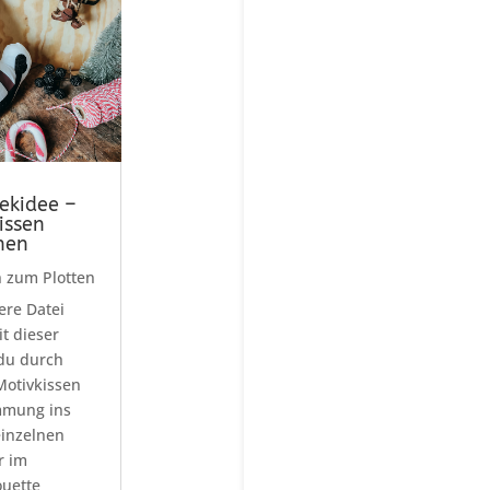
ekidee –
issen
hen
 zum Plotten
ere Datei
t dieser
du durch
Motivkissen
mmung ins
inzelnen
r im
uette