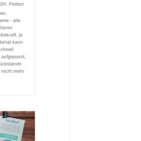
DIY
,
Plotten
her,
ame - alle
lieren
bekraft. Je
erial kann
schnell
 aufgepasst,
rückstände
h nicht mehr