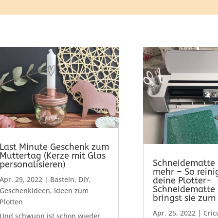
Last Minute Geschenk zum
Muttertag (Kerze mit Glas
Schneidematte k
personalisieren)
mehr – So reini
Apr. 29, 2022
|
Basteln
,
DIY
,
deine Plotter-
Schneidematte
Geschenkideen
,
Ideen zum
bringst sie zum
Plotten
Apr. 25, 2022
|
Cric
Und schwupp ist schon wieder