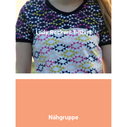
Nähanleitung
für ein Kleid mit Tellerrock auf Basis des
Lady Rockers
Lady Rockers T-Shirt
Zur Anleitung
Nähanleitung
Hier findest du eine Nähanleitung für ein
Sommershirt aus dem Lady Rockers
Nähgruppe