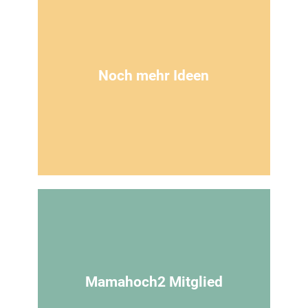
Nähanleitung Hoodie
Hier findest du eine Nähanleitung für einen
Pullover mit Kapuze
Noch mehr Ideen
Zur Anleitung
Bei Pinterest findest du
unzählige ideen
Schau auf unserem Kanal vorbei
Mamahoch2 Mitglied
Zur Anleitung