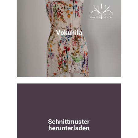
Tutorial
Perfekt zur Resteverwertung und ein echter
Hingucker​
Vokuhila
Zur Anleitung
Nähidee
Sommerkleid im Vokuhila-Style
Schnittmuster
herunterladen
Zur Anleitung