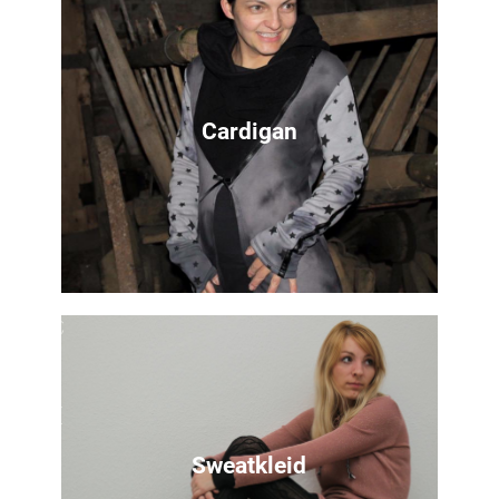
Nähanleitung
Auch für die Schwangerschaft kannst du
dir dein Lieblingsshirt nähen
Cardigan
Zur Anleitung
Nähanleitung
Lady Rockers als Cardigan
Sweatkleid
Zur Anleitung