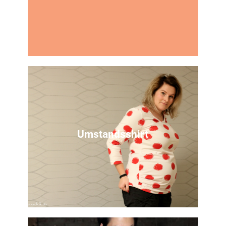
Zur Anleitung
Du suchst Hilfe oder willst
dich austauschen?
Komm in unsere Nähgruppe bei Facebook
Umstandsshirt
Zur Anleitung