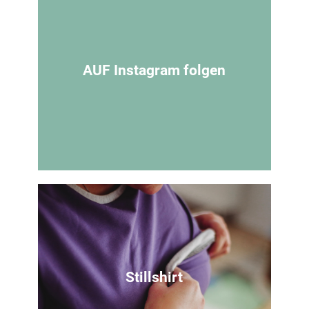
Grundanleitung
Hier findest du die Grundanleitung für
unser Lady Rockers Schnittmuster. ​
AUF Instagram folgen
Zur Anleitung
Du willst nichts verpassen
Folg Mamahoch2 bei Instagram
Stillshirt
Zu meinem Account