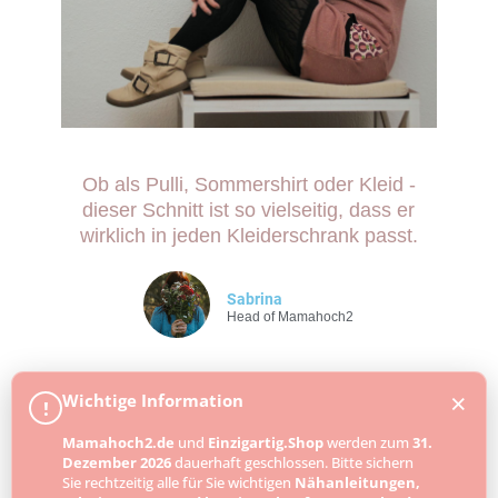
Ob als Pulli, Sommershirt oder Kleid -
dieser Schnitt ist so vielseitig, dass er
Nähanleitung
wirklich in jeden Kleiderschrank passt.
So nähst du dir ein bequemes Sweatkleid
Sabrina
Head of Mamahoch2
Zur Anleitung
×
Wichtige Information
!
Mamahoch2.de
und
Einzigartig.Shop
werden zum
31.
Dezember 2026
dauerhaft geschlossen. Bitte sichern
Sie rechtzeitig alle für Sie wichtigen
Nähanleitungen,